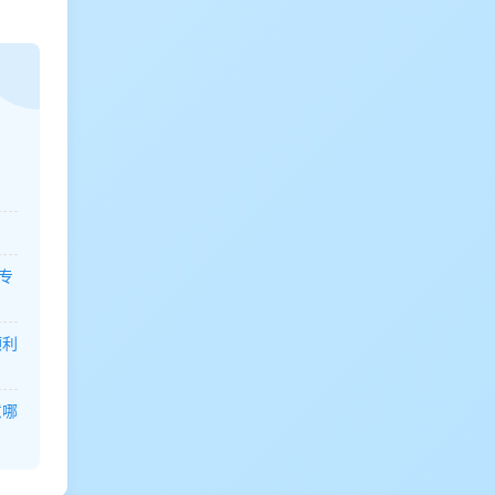
专
顺利
意哪