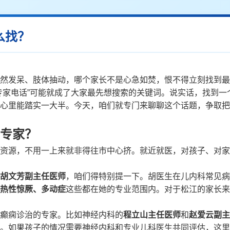
么找？
然发呆、肢体抽动，哪个家长不是心急如焚，恨不得立刻找到最
专家电话”可能就成了大家最先想搜索的关键词。说实话，找到一
心里能踏实一大半。今天，咱们就专门来聊聊这个话题，争取把
专家？
资源，不用一上来就非得往市中心挤。就近就医，对孩子、对家
胡文芳副主任医师
，咱们得特别提一下。胡医生在儿内科常见病
热性惊厥、多动症
这些都在她的专业范围内。对于松江的家长来
癫痫诊治的专家。比如神经内科的
程立山主任医师
和
赵爱云副主
。如果孩子的情况需要神经内科和专业儿科医生共同评估，这里