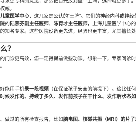
寻求更专科的意见，那么把目光放到整个上海，选择就更多了。
权威。
儿童医学中心
，这几家是公认的“王牌”。它们的神经内科或神经
院的
陆燕芬副主任医师
、
陈育才主任医师
，上海儿童医学中心的
的知名专家。这些医院设备更先进，经验也更丰富，尤其擅长处
么？
的门诊更高效，您一定得提前做些功课。想象一下，专家问诊时
。
好能用手机
录一段视频
（在保证孩子安全的前提下）。这比任何
时候发作的、持续了多久、发作前孩子在干什么、发作后状态如
、做过的所有检查报告，比如
脑电图、核磁共振（MRI）的片子