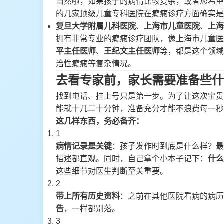
当然啦，如果孩子的病情比较复杂，或者您希望
的几家顶级儿童专科医院在癫痫诊疗方面确实是
复旦大学附属儿科医院
、
上海市儿童医院
、
上海
拥有非常专业的癫痫诊疗团队，像上海市儿童医
平主任医师
、
王纪文主任医师
等，都是这个领域
治性癫痫等复杂情况。
去看专家前，家长需要准备些什
找到电话、挂上号只是第一步。为了让这次宝贵
能就十几二十分钟，准备充分才能不浪费每一秒
这几样东西，务必备齐：
1
病情记录是关键
：孩子发作时到底是什么样？最
描述都直观。同时，自己拿个小本子记下：
什么
这些细节对医生判断至关重要。
2
带上所有历史资料
：之前在其他医院看病的病历
告
，一样都别落。
3