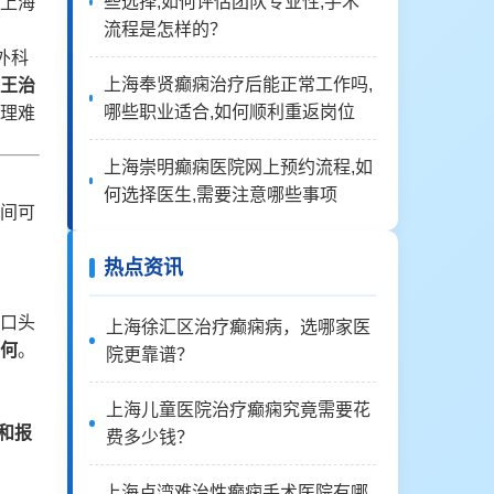
些选择,如何评估团队专业性,手术
上海
流程是怎样的？
外科
上海奉贤癫痫治疗后能正常工作吗,
王治
哪些职业适合,如何顺利重返岗位
理难
上海崇明癫痫医院网上预约流程,如
何选择医生,需要注意哪些事项
间可
热点资讯
口头
上海徐汇区治疗癫痫病，选哪家医
何
。
院更靠谱？
上海儿童医院治疗癫痫究竟需要花
和报
费多少钱？
上海卢湾难治性癫痫手术医院有哪