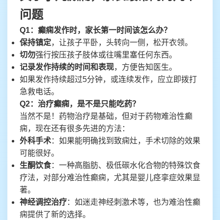
问题
Q1：癫痫发作时，家长第一时间该怎么办？
保持镇定
，让孩子平卧，头转向一侧，松开衣领。
切勿
强行按压孩子肢体或往嘴里塞任何东西。
记录发作持续的时间和表现
，方便告知医生。
如果发作持续超过5分钟，或连续发作，应立即拨打
急救电话。
Q2：治疗癫痫，是不是只能吃药？
当然不是！药物治疗是基础，但对于药物难治性癫
痫，现在还有很多先进的方法：
外科手术
：如果能明确找到致痫灶，手术切除的效果
可能很好。
生酮饮食
：一种高脂肪、极低碳水化合物的特殊饮食
疗法，对部分难治性癫痫，尤其是婴儿痉挛症效果显
著。
神经调控治疗
：如迷走神经刺激术等，也为难治性癫
痫提供了新的选择。