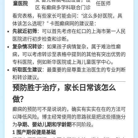
童医院
任医师
区
有癫痫多学科联合门诊
看完表格，有些家长可能会问：“这么多好医院，具
体该怎么选呢？” 卡图癫痫网的建议是：
先就近初筛
：可以首先考虑在虹口的上海市第一人民
医院进行初步检查和诊断。
复杂情况转诊
：如果孩子病情复杂，属于难治性癫
痫，可以考虑转诊至表格中提到的其他有突出优势的
专科医院，例如新华医院或上海儿童医学中心。
听取医生建议
：最重要的是尊重主治医生的专业判断
和转诊建议。
预防胜于治疗，家长日常该怎么
做？
癫痫的预防可不是说说的，确实有实实在在的方法可
以降低风险。博主经常使用的思路就是把这些措施分
为
孕期、婴幼儿期和学龄期
不同阶段。
1 围产期保健是基础