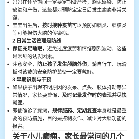
妈妈在怀孕期间一定要定期做产检，避免感染、防止
缺氧和产伤，这些都对预防宝宝日后发生癫痫非常关
键。
宝宝出生后，
按时接种疫苗
可以预防如脑炎、脑膜炎
等可能损伤大脑的传染病。
2 日常生活管理是防线
保证充足睡眠
，避免过度疲劳和情绪剧烈波动，这些
是常见的诱发因素。
注意安全，
防止孩子发生颅脑外伤
，骑自行车、玩滑
板时该戴的安全防护装备一定要戴好。
3 早期识别与干预
如果孩子出现不明原因的发呆、点头、肢体抖动等异
常情况，家长要警惕，
及时记录发作时的表现并尽快
就医
。
即使确诊了癫痫，
规律服药、定期复查
本身就是最重
要的预防措施，目的是控制发作、减少对大脑功能的
损害。
关于小儿癫痫，家长最常问的几个