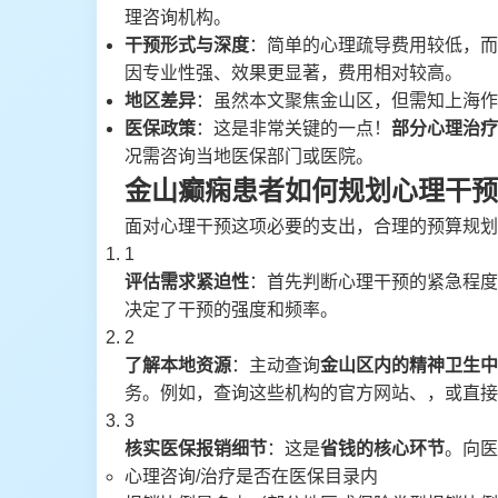
理咨询机构。
干预形式与深度
：简单的心理疏导费用较低，而
因专业性强、效果更显著，费用相对较高。
地区差异
：虽然本文聚焦金山区，但需知上海作
医保政策
：这是非常关键的一点！
部分心理治疗
况需咨询当地医保部门或医院。
金山癫痫患者如何规划心理干预
面对心理干预这项必要的支出，合理的预算规划
1
评估需求紧迫性
：首先判断心理干预的紧急程度
决定了干预的强度和频率。
2
了解本地资源
：主动查询
金山区内的精神卫生中
务。例如，查询这些机构的官方网站、，或直接
3
核实医保报销细节
：这是
省钱的核心环节
。向医
心理咨询/治疗是否在医保目录内