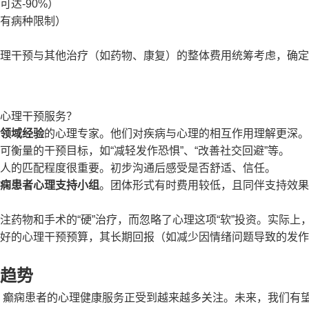
达-90%）
有病种限制）
理干预与其他治疗（如药物、康复）的整体费用统筹考虑，确定
心理干预服务？
领域经验
的心理专家。他们对疾病与心理的相互作用理解更深。
衡量的干预目标，如“减轻发作恐惧”、“改善社交回避”等。
人的匹配程度很重要。初步沟通后感受是否舒适、信任。
痫患者心理支持小组
。团体形式有时费用较低，且同伴支持效果
药物和手术的“硬”治疗，而忽略了心理这项“软”投资。实际上
好的心理干预预算，其长期回报（如减少因情绪问题导致的发作
趋势
变，癫痫患者的心理健康服务正受到越来越多关注。未来，我们有