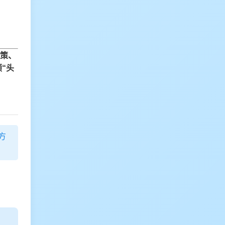
策、
“头
方