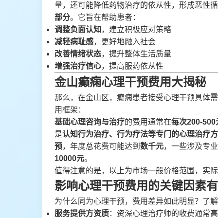
量，还可能降低药物治疗的依从性，形成恶性循
部分
。它旨在帮助患者：
调整负面认知
，建立积极应对策略
减轻病耻感
，更好地融入社会
改善情绪状态
，提升整体生活质量
增强治疗信心
，提高服药依从性
金山癫痫心理干预费用大揭秘
那么，在金山区，癫痫患者接受心理干预具体需
用框架：
基础心理咨询与治疗
的费用通常在
每次200-50
是
认知行为治疗、行为疗法等专门的心理治疗方
预
，年度总花费可能达到
数千元
，一些涉及专业
10000元
。
值得注意的是，以上为市场一般价格范围，实际
影响心理干预费用的关键因素有
为什么同为心理干预，费用差异如此明显？了解
服务提供方资质
：资深心理治疗师的收费通常高