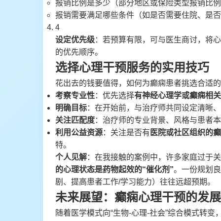
报销比例是多少（部分地区或保险类型报销比例可
报销需要满足哪些条件（如是否需要住院、是否
4
设定优先级
：若预算有限，可与医生商讨，将心
的优先顺序。
选择心理干预服务的实用技巧
花出去的钱要值得，如何为癫痫患者挑选合适的
考察专业性
：优先选择
有神经心理学或癫痫相关
明确目标
：在开始前，与治疗师共同设定清晰、可
关注匹配度
：治疗师的专业背景、风格与患者本
利用公益资源
：关注是否有
医院或社区组织的癫
特。
个人见解
：在我接触的案例中，许多家庭过于关注
的心理状态是药物起效的“催化剂”
。一份规划良
剧、提高患者工作/学习能力）往往远超预期。
未来展望：癫痫心理干预的发展
随着医学模式向“生物-心理-社会”综合模式转