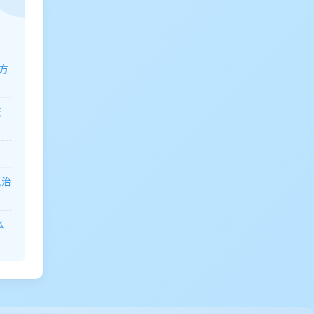
方
技
,治
么