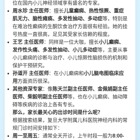
位在国内小儿神经领域享有盛名的专家。
周水珍 主任医师
：擅长
儿童癫痫、热性惊厥、重症
肌无力、脑性瘫痪、多发性抽动、多动症
等，特别是
在难治性癫痫的生酮饮食治疗方面很有经验。她的挂
号热度一直很高，足见其受家长信赖的程度。
王艺 主任医师
：同样是一位大咖，擅长
小儿癫痫、
发作性头痛、多发性抽动、小儿多动症
等，主要从事
小儿癫痫的诊断与治疗、小儿惊厥性脑损伤的机制和
保护干预研究。
孙道开 主任医师
：在小儿癫痫和
小儿脑电图临床应
用
方面资历很深。
其他资深专家
：像
陈天兰副主任医师、金佩娟副主任
医师、柴毅明副主任医师
等，也在小儿癫痫、抽动障
碍等疾病的诊治上各有专长。
那么，家长最关心的出诊时间是什么呢？
根据搜索结果，复旦大学附属儿科医院神经内科的常
规门诊时间安排如下：
周一至周五
：通常全天开诊，上午时段一般为
8:00-