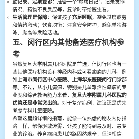
勤记录、定期复诊
：准备一个“癫痫日记”，记录发作
情况、药物不良反应等，复诊时带给医生看。
生活管理是保障
：保证孩子
充足睡眠
，避免过度疲劳
和情绪激动；饮食均衡；注意安全防护，避免单独游
泳、爬高等危险活动。
五、闵行区内其他备选医疗机构参
考
虽然复旦大学附属儿科医院是首选，但闵行区也有一
些其他医疗机构设有神经内科或可看癫痫的儿科，例
如
上海市闵行区中心医院
、
上海华东医院闵行门诊部
等。不过，从小儿癫痫，特别是儿童难治性癫痫的专
业度和综合救治能力来看，
复旦大学附属儿科医院的
优势还是非常突出的
。对于复杂病例，建议还是优先
考虑专科儿童医院。
希望这篇超详细的指南，能像一位熟悉的朋友为你指
路一样，帮你驱散迷雾，让孩子能得到最及时、最专
业的诊治。养育癫痫患儿的路固然艰辛，但请相信，