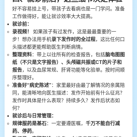
好不容易挂上号，带孩子去看病也是一门学问。准备
工作做得好，能让就诊效率大大提高。
就诊前：
录视频！
如果孩子有过发作，这是最最重要的一
步！想办法用手机
录下发作时的全过程
，这比任何口
头描述都更能帮助医生判断病情。
整理资料
：带上以往所有的检查报告，包括
脑电图图
纸（不只是文字报告）、头颅磁共振或CT的片子和
报告
，以及血尿常规、肝肾功能等化验单。按时间顺
序整理好。
准备好“病史陈述”
：家里最好由最了解情况的亲属陪
同，能清晰地向医生描述：发作开始前有什么征兆？
发作时具体是什么表现？持续多久？发作后状态如
何？
就诊后与日常管理：
规律服药是基石
：一定要遵医嘱，
千万不能自行减
药、停药
。