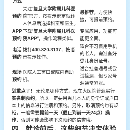
方式
关注“
复旦大学附属儿科医
最推荐
，方便快
预约
院
”官方，按提示绑定就诊
捷，可提前预约。
人信息后选择科室和医生。
APP
下载“
复旦大学附属儿科医
专属应用，功能可
预约
院APP
”，操作流程类似。
能更全面。
适合不习惯用手机
电话
拨打
400-820-3137
，按语
的老人，需准备好
预约
音提示操作。
患儿身份证号。
适合挂普通号或尝
现场
医院人工窗口或院内自助
试捡漏，但专家号
预约
机。
源通常紧张。
划重点了！
无论是哪种方式，现在大医院普遍实行
实名制预约
，所以一定要用患儿本人的身份证或户口
本上的信息进行注册和预约。另外，取消预约也有规
矩，一般需要
提前一天（截止到前一天24点）操
作
，否则可能会影响下次预约的信誉哦。
四、就诊前后，这些细节决定体验