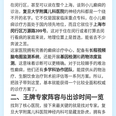
在闵行区，甚至可以说在整个上海，谈到小儿癫痫的
诊治，
复旦大学附属儿科医院
的神经内科都是一个绕
不开的名字。它不仅是国家临床重点专科，在小儿癫
痫诊疗方面处于国内领先地位，而且它就位于
上海市
闵行区万源路399号
。这对于住在闵行或者打算去闵
行看病的家庭来说，地理位置上是首选，能省去不少
奔波之苦。
这家医院拥有完善的癫痫诊疗中心，配备有
长程视频
脑电图监测系统
，还能开展
基因检测
和
药物浓度监
测
。这意味着诊断可以更精确。对于比较棘手的难治
性癫痫，他们还有
多学科协作团队
，能提供从药物治
疗、生酮饮食治疗到术前评估等一系列方案。所以，
把孩子带到这里，基本就能获得一个比较全面和权威
的诊疗方案了。
二、王牌专家阵容与出诊时间一览
找到了核心医院，接下来最关键的就是找对专家。复
旦大学附属儿科医院神经内科可是藏龙卧虎，拥有多