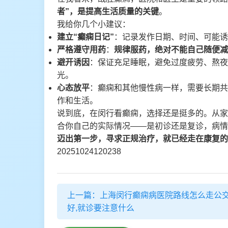
者”，是提高生活质量的关键
。
我给你几个小建议：
建立“癫痫日记”
：记录发作日期、时间、可能诱
严格遵守用药
：
规律服药，绝对不能自己随便减
避开诱因
：保证充足睡眠，避免过度疲劳、熬夜
光。
心态放平
：癫痫和其他慢性病一样，需要长期共
作和生活。
说到底，在闵行看癫痫，选择还是挺多的。从家
合你自己的实际情况——是初诊还是复诊，病情
迈出第一步，寻求正规治疗，就已经走在康复的
20251024120238
上一篇：上海闵行癫痫病医院路线怎么走公交
好,就诊要注意什么