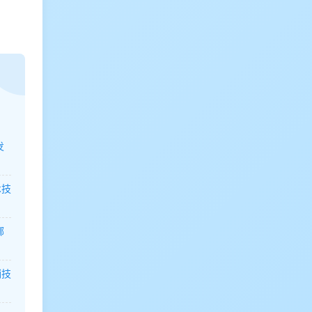
发
术技
哪
销技