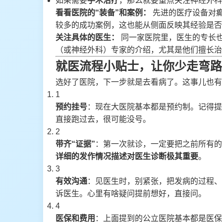
如果需要
手术治疗
，那么就要重点关注神经外科
看看医院的“装备”和案例：
先进的医疗设备对
较多的成功案例，这也能从侧面反映其经验是否
关注具体的医生：
同一家医院里，医生的专长
（或神经外科）专家的介绍，尤其是他们擅长治
就医流程小贴士，让你少走弯路
选好了医院，下一步就是去看病了。这事儿也有
1
预约挂号
：现在大医院基本都是预约制。记得提
直接跑过去，很可能没号。
2
带齐“证据”
：第一次就诊，一定要把之前所有的
详细的发作情况描述对医生诊断极其重要
。
3
有效沟通
：见医生时，别紧张，把发病的过程、
诉医生。心里有啥疑问提前想好，直接问。
4
医保和费用
：上面提到的公立医院基本都是医保