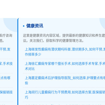
健康资讯
医疗咨询
这里是健康资讯内容区域，提供最新的健康知识和养生建
题。
议。关注我们，获取科学的健康管理方法。
干预,发
上海继发性癫痫有潜伏期吗科普,潜伏期多久,如何干预,
作频率多少
家,手术技
上海徐汇癫痫专家哪个擅长手术,如何选择手术专家,手
术对比
要点有哪
上海嘉定癫痫术后护理指导医院_如何选择,护理要点有
些
医保报销技
上海闵行儿童癫痫行为干预费用,如何选择方案,医保报
巧