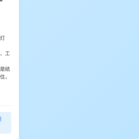
灯
、工
是结
住，
用