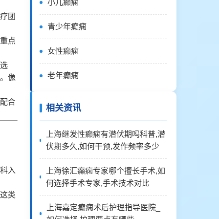
小儿癫痫
疗团
青少年癫痫
重点
女性癫痫
选
老年癫痫
。像
配合
相关资讯
上海继发性癫痫有潜伏期吗科普,潜
伏期多久,如何干预,发作频率多少
科入
上海徐汇癫痫专家哪个擅长手术,如
何选择手术专家,手术技术对比
这类
上海嘉定癫痫术后护理指导医院_