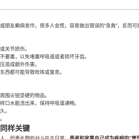
或朋友癫痫发作，很多人会慌，容易做出错误的“急救”，反而可
或关节损伤。
不要塞，以免堵塞呼吸道或者损坏牙齿。
压造成额外伤害。
东西都可能导致呛咳或窒息。
周围尖锐坚硬的物品。
样口水能流出来，保持呼吸道通畅。
久。
。
同样关键
人，但更长期的战斗在于日常。
患者和家属自己成为疾病的“管