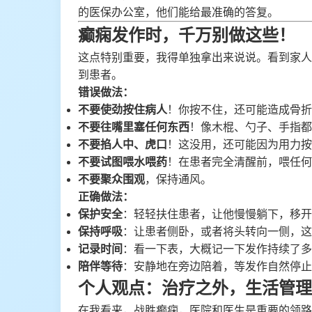
的医保办公室，他们能给最准确的答复。
癫痫发作时，千万别做这些！
这点特别重要，我得单独拿出来说说。看到家人
到患者。
错误做法：
不要使劲按住病人
！你按不住，还可能造成骨折
不要往嘴里塞任何东西
！像木棍、勺子、手指都
不要掐人中、虎口
！这没用，还可能因为用力按
不要试图喂水喂药
！在患者完全清醒前，喂任何
不要聚众围观
，保持通风。
正确做法：
保护安全
：轻轻扶住患者，让他慢慢躺下，移开
保持呼吸
：让患者侧卧，或者将头转向一侧，这
记录时间
：看一下表，大概记一下发作持续了多
陪伴等待
：安静地在旁边陪着，等发作自然停止
个人观点：治疗之外，生活管理
在我看来，战胜癫痫，医院和医生是重要的领路