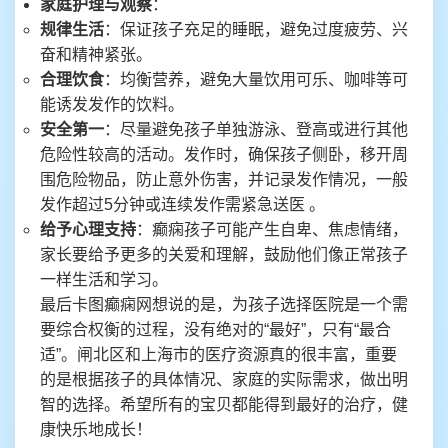
家庭护理与观察
：
规律生活
：保证孩子充足的睡眠，避免过度疲劳、兴
奋和精神紧张。
合理饮食
：均衡营养，避免大量饮用可乐、咖啡等可
能诱发发作的饮料。
安全第一
：尽量避免孩子单独游泳、登高或进行其他
危险性较高的活动。发作时，确保孩子侧卧，移开周
围危险物品，防止意外伤害，并记录发作情况，一般
发作超过5分钟或连续发作需紧急送医 。
给予心理支持
：癫痫孩子可能产生自卑、焦虑情绪，
家长要给予更多的关爱和理解，鼓励他们像正常孩子
一样生活和学习。
最后卡图癫痫网想说的是，为孩子选择医院是一个需
要综合权衡的过程，没有绝对的“最好”，只有“最合
适”。闸北区和上海市的医疗资源真的很丰富，重要
的是根据孩子的具体情况、家庭的实际需求，做出明
智的选择。希望所有的宝贝都能得到最好的治疗，健
康快乐地成长！