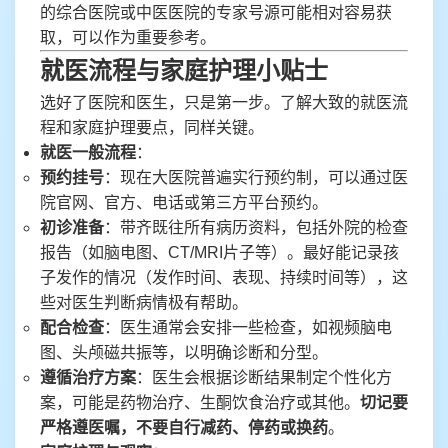
的综合医院或中医医院的专家号源可能相对容易获
取，可以作为重要参考。
就医流程与家庭护理小贴士
选好了医院和医生，只是第一步。了解大致的就医流
程和家庭护理要点，同样关键。
就医一般流程
：
预约挂号
：现在大医院普遍实行预约制，可以通过医
院官网、官方、电话或第三方平台预约。
初诊准备
：带齐既往所有病历资料，包括外院的检查
报告（如脑电图、CT/MRI片子等）。最好能记录孩
子发作的情况（发作时间、表现、持续时间等），这
些对医生判断病情极有帮助。
配合检查
：医生通常会安排一些检查，如视频脑电
图、头颅磁共振等，以明确诊断和分型。
遵循治疗方案
：医生会根据诊断结果制定个性化方
案，可能是药物治疗、生酮饮食治疗或其他。
切记要
严格遵医嘱，不要自行减药、停药或换药
。