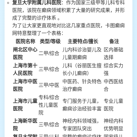
复旦大学附属儿科医院
：作为国家三级甲等儿科专科
医院，该院在癫痫领域积累了大量的研究成果，并形
成了完整的诊疗体系 。
为了让大家更直观地对比这几家重点医院，卡图癫痫
网特意整理了一个表格：
医院名称
类型/等级
主要特点/擅长
备注
闸北区中心
儿内科诊治婴儿及
区内基础
二甲/综合
医院
儿童期癫痫
选择
上海市第十
儿科（谷丽医生擅
综合实力
三甲/综合
人民医院
长小儿癫痫）
强
上海市中医
中医药、针灸特色
中西医结
三甲/中医
医院
治疗癫痫
合
专科/综合
上海市儿童
专门服务于儿童，
专业儿童
性儿童医
医院
癫痫诊治经验丰富
医院
院
上海新华医
神经内科领域强，
神经内科
三甲/综合
院
专家团队突出
优势明显
复旦大学附
三甲/儿科
完整的癫痫诊疗体
国家级儿