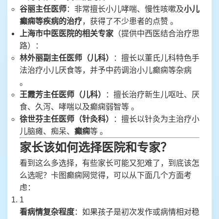
谷丽主任医师
：非常擅长小儿哮喘、慢性咳嗽及
小儿
癫痫等疾病的治疗
，获得了不少患者的点赞 。
上海市中医医院的相关专家
（提供中西医结合治疗思
路）：
林外丽副主任医师（儿科）
：擅长以董氏儿科特色手
法治疗小儿厌食等，并予中药调治小儿癫痫等杂病
。
王霞芳主任医师（儿科）
：擅长治疗新生儿呕吐、厌
食、久泻、哮喘以及癫痫弱智等 。
徐世芬主任医师（针灸科）
：擅长以针灸为主治疗小
儿脑瘫、痴呆、
癫痫
等 。
家长该如何选择医院和专家？
看到这么多选择，有些家长可能又犯难了，到底该怎
么选呢？卡图癫痫网觉得，可以从下面几个方面考
虑：
1
看病情复杂程度
：如果孩子是初次发作或病情相对稳