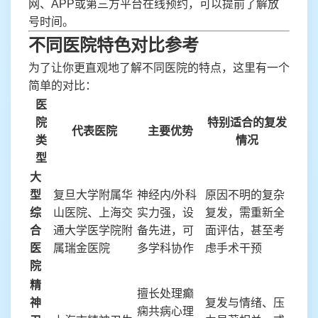
网、APP或第三方平台在线预约，可以提前了解放
号时间。
不同医院特色对比参考
为了让你更直观地了解不同医院的特点，这里有一个
简单的对比：
医
院
特别适合的复发
代表医院
主要优势
类
情况
型
大
型
复旦大学附属华
神经内/外科
原因不明的复杂
综
山医院、上海交
实力强，设
复发，需重新全
合
通大学医学院附
备先进，可
面评估，甚至考
医
属瑞金医院
多学科协作
虑手术干预
院
精
擅长处理癫
神
复发与情绪、压
痫共病心理