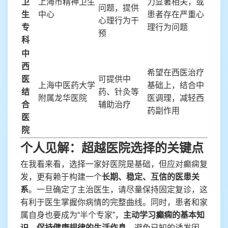
卫
上海市精神卫生
力显著相关，或
问题，提供
生
中心
患者存在严重心
心理行为干
专
理行为问题
预
科
中
西
希望在西医治疗
医
可提供中
上海中医药大学
基础上，结合中
结
药、针灸等
附属龙华医院
医调理，减轻西
合
辅助治疗
药副作用
医
院
个人见解：超越医院选择的关键点
在我看来看，选择一家好医院是基础，但应对癫痫复
发，更有赖于构建一个
长期、稳定、互信的医患关
系
。一旦确定了主治医生，请尽量保持固定复诊，这
有利于医生掌握你病情的完整曲线。同时，患者和家
属自身也要成为“半个专家”，
主动学习癫痫的基本知
识，保持健康规律的生活作息
，避免已知的诱发因