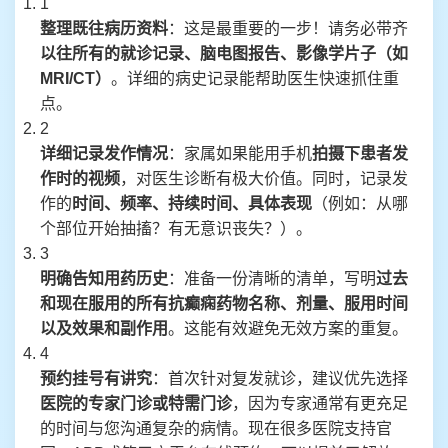
1
整理既往病历资料
：这是最重要的一步！请务必带齐
以往所有的就诊记录、脑电图报告、影像学片子（如
MRI/CT）
。详细的病史记录能帮助医生快速抓住重
点。
2
详细记录发作情况
：家属如果能用手机
拍摄下患者发
作时的视频
，对医生诊断有极大价值。同时，记录发
作的
时间、频率、持续时间、具体表现
（例如：从哪
个部位开始抽搐？有无意识丧失？）。
3
明确告知用药历史
：准备一份清晰的清单，写明
过去
和现在服用的所有抗癫痫药物名称、剂量、服用时间
以及效果和副作用
。这能有效避免无效方案的重复。
4
预约挂号有讲究
：首次针对复发就诊，建议优先选择
医院的专家门诊或特需门诊
，因为专家通常有更充足
的时间与您沟通复杂的病情。现在很多医院支持官