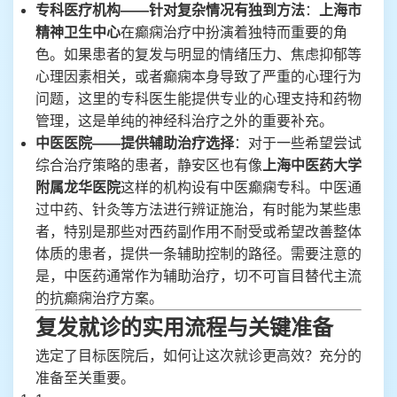
专科医疗机构——针对复杂情况有独到方法
：
上海市
精神卫生中心
在癫痫治疗中扮演着独特而重要的角
色。如果患者的复发与明显的情绪压力、焦虑抑郁等
心理因素相关，或者癫痫本身导致了严重的心理行为
问题，这里的专科医生能提供专业的心理支持和药物
管理，这是单纯的神经科治疗之外的重要补充。
中医医院——提供辅助治疗选择
：对于一些希望尝试
综合治疗策略的患者，静安区也有像
上海中医药大学
附属龙华医院
这样的机构设有中医癫痫专科。中医通
过中药、针灸等方法进行辨证施治，有时能为某些患
者，特别是那些对西药副作用不耐受或希望改善整体
体质的患者，提供一条辅助控制的路径。需要注意的
是，中医药通常作为辅助治疗，切不可盲目替代主流
的抗癫痫治疗方案。
复发就诊的实用流程与关键准备
选定了目标医院后，如何让这次就诊更高效？充分的
准备至关重要。